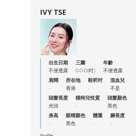
IVY TSE
出生日期
三圍
年齡
不便透露
0-0-0(吋)
不便透露
肩闊
所在地
鞋呎吋
混血兒
-
香港
-
不是
頭髮長度
模特兒性質
頭髮顏色
光頭
-
黑色
身高
眼晴顏色
體重
腳長度
-
黑色
-
-
Profile: