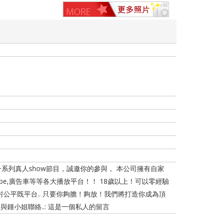
一系列真人show節目，誠邀你的參與， 本公司擁有自家
Tube,廣告車等等各大播放平台！！ 18歲以上！可以零經驗
絕對公平既平台.. 只要你夠膽！夠放！我們將打造你成為頂
1與鍾小姐聯絡..: 這是一個私人的留言