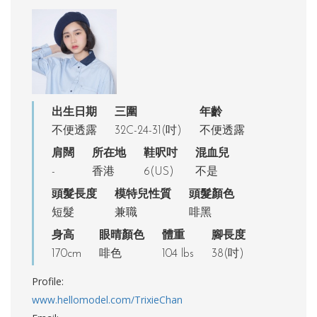
出生日期
三圍
年齡
不便透露
32C-24-31(吋)
不便透露
肩闊
所在地
鞋呎吋
混血兒
-
香港
6(US)
不是
頭髮長度
模特兒性質
頭髮顏色
短髮
兼職
啡黑
身高
眼晴顏色
體重
腳長度
170cm
啡色
104 lbs
38(吋)
Profile:
www.hellomodel.com/TrixieChan