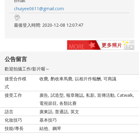
Email:
chuiyee0611@gmail.com
最後登入時間: 2020-12-08 12:07:47
公告留言
歡迎拍攝工作/影片喔～
接受合作模
收費, 酌收車馬費, 以相片作報酬, 可商議
式
接受工作
廣告, 試造型, 報章雜誌, 私影, 宣傳活動, Catwalk,
電視節目, 各類比賽
語言
廣東話, 普通話, 英文
化妝技巧
基本技巧
技能/專長
結他、鋼琴