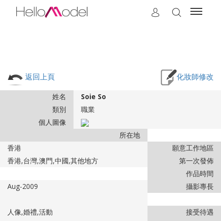
返回上頁
化妝師修改
姓名
Soie So
類別
職業
個人圖像
所在地
香港
願意工作地區
香港,台灣,澳門,中國,其他地方
第一次發佈
作品時間
Aug-2009
攝影專長
人像,婚禮,活動
接受待遇