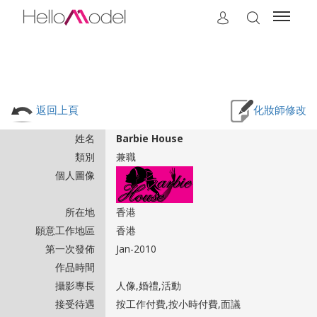
返回上頁
化妝師修改
姓名
Barbie House
類別
兼職
個人圖像
所在地
香港
願意工作地區
香港
第一次發佈
Jan-2010
作品時間
攝影專長
人像,婚禮,活動
接受待遇
按工作付費,按小時付費,面議