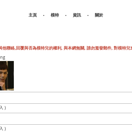
主頁
模特
資訊
關於
他聯絡,回覆與否為模特兒的權利, 與本網無關, 請勿濫發郵件, 對模特兒造
ang
入 )
入 )